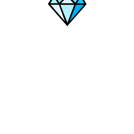
повец
Наро-Фоминск
Сочи
Назрань
Ногинск
Фрязино