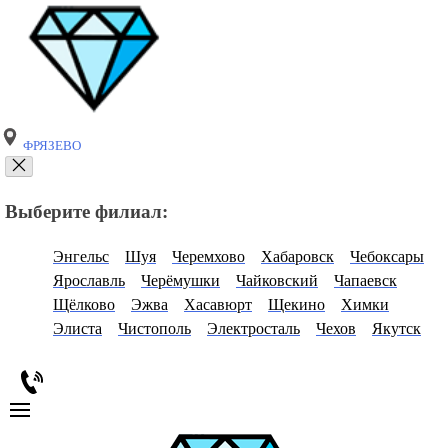
ФРЯЗЕВО
Выберите филиал:
Энгельс
Шуя
Черемхово
Хабаровск
Чебоксары
Ярославль
Черёмушки
Чайковский
Чапаевск
Щёлково
Эжва
Хасавюрт
Щекино
Химки
Элиста
Чистополь
Электросталь
Чехов
Якутск