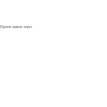
Прием заявок через
сайт -
круглосуточно
ЧИТА
Выберите филиал:
Щёлково
Чусовой
Шадринск
Энгельс
Южно-Сахал
8(800)8531977
Перезвоните мне