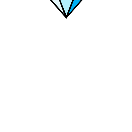
инск
Щекино
Ярцево
Шуя
Эжва
Электросталь
Шахт