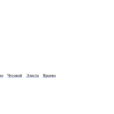
во
Чусовой
Элиста
Ярцево