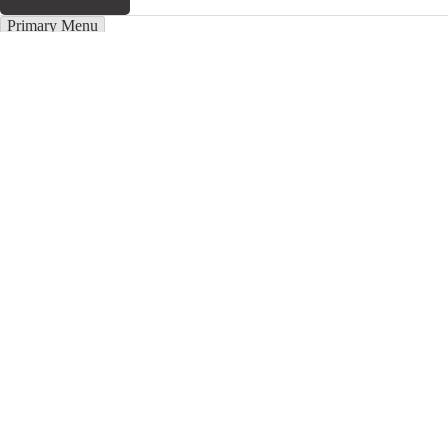
Primary Menu
Купить цепочку в Эжве
Подайте
заявку на цепочку в Эжве и получите скидку
19%.
Бесплатная консультация