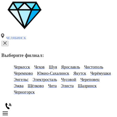
ЧЕЛЯБИНСК
Выберите филиал:
Черкесск
Чехов
Шуя
Ярославль
Чистополь
Черемхово
Южно-Сахалинск
Якутск
Черёмушки
Энгельс
Электросталь
Чусовой
Череповец
Эжва
Щёлково
Чита
Элиста
Шадринск
Черногорск