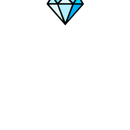
Рыбинск
Прохладный
Рославль
Тамбов
Ступино
Петер
ск
Ржев