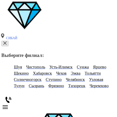
СИБАЙ
Выберите филиал:
Шуя
Чистополь
Усть-Илимск
Сунжа
Ярцево
Щекино
Хабаровск
Чехов
Эжва
Тольятти
Солнечногорск
Ступино
Челябинск
Узловая
Тулун
Сызрань
Фрязино
Тихорецк
Черемхово