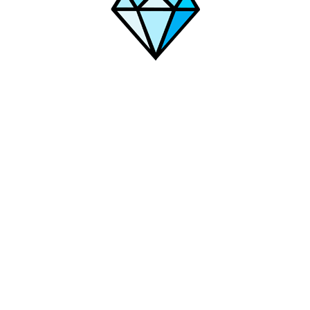
дринск
Щекино
Тимашёвск
Чайковский
Тюмень
Улан-