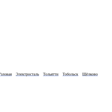
Узловая
Электросталь
Тольятти
Тобольск
Щёлково