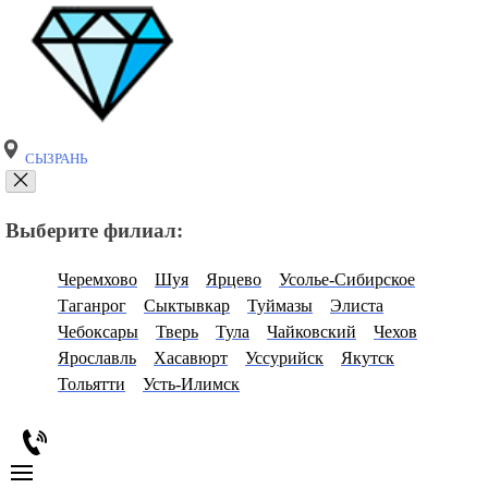
СЫЗРАНЬ
Выберите филиал:
Черемхово
Шуя
Ярцево
Усолье-Сибирское
Таганрог
Сыктывкар
Туймазы
Элиста
Чебоксары
Тверь
Тула
Чайковский
Чехов
Ярославль
Хасавюрт
Уссурийск
Якутск
Тольятти
Усть-Илимск