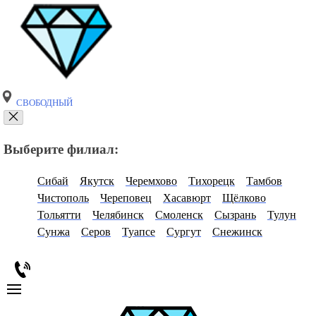
СВОБОДНЫЙ
Выберите филиал:
Сибай
Якутск
Черемхово
Тихорецк
Тамбов
Чистополь
Череповец
Хасавюрт
Щёлково
Тольятти
Челябинск
Смоленск
Сызрань
Тулун
Сунжа
Серов
Туапсе
Сургут
Снежинск