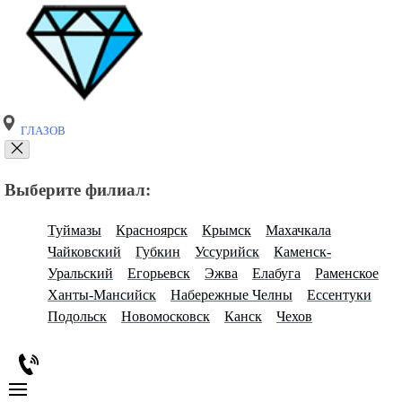
ГЛАЗОВ
Выберите филиал:
Туймазы
Красноярск
Крымск
Махачкала
Чайковский
Губкин
Уссурийск
Каменск-
Уральский
Егорьевск
Эжва
Елабуга
Раменское
Ханты-Мансийск
Набережные Челны
Ессентуки
Подольск
Новомосковск
Канск
Чехов