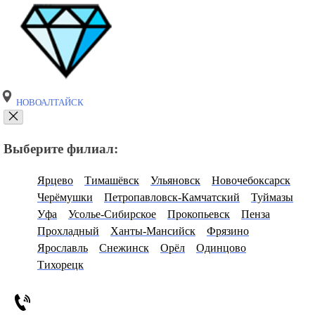
НОВОАЛТАЙСК
Выберите филиал:
Ярцево
Тимашёвск
Ульяновск
Новочебоксарск
Черёмушки
Петропавловск-Камчатский
Туймазы
Уфа
Усолье-Сибирское
Прокопьевск
Пенза
Прохладный
Ханты-Мансийск
Фрязино
Ярославль
Снежинск
Орёл
Одинцово
Тихорецк