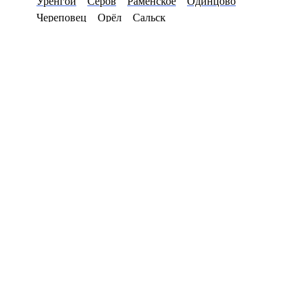
Уренгой
Серов
Раменское
Одинцово
Череповец
Орёл
Сальск
8(800)8531977
Перезвоните мне
Primary Menu
Купить цепочку в
Новоалтайске