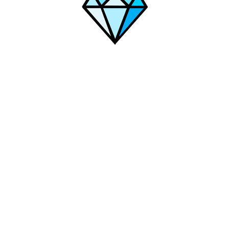
ва
Ленинск-Кузнецкий
Самара
Красногорск
Кизляр
Ки
ск