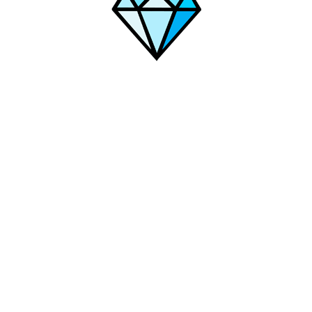
е
Петрозаводск
Новочеркасск
Шадринск
Фрязево
Сочи