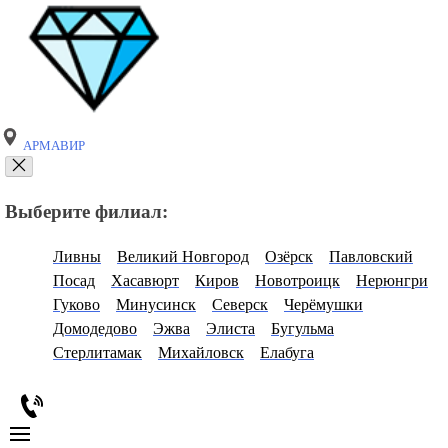
АРМАВИР
Выберите филиал:
Ливны
Великий Новгород
Озёрск
Павловский
Посад
Хасавюрт
Киров
Новотроицк
Нерюнгри
Гуково
Минусинск
Северск
Черёмушки
Домодедово
Эжва
Элиста
Бугульма
Стерлитамак
Михайловск
Елабуга