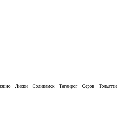
язино
Лиски
Соликамск
Таганрог
Серов
Тольятти