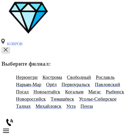
КОВРОВ
Выберите филиал:
Нерюнгри
Кострома
Свободный
Рославль
Нарьян-Мар
Орёл
Первоуральск
Павловский
Посад
Новоалтайск
Когалым
Магас
Рыбинск
Новороссийск
Тимашёвск
Усолье-Сибирское
Талнах
Михайловск
Ухта
Пенза