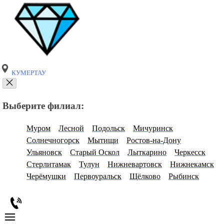
КУМЕРТАУ
Выберите филиал:
Муром
Лесной
Подольск
Мичуринск
Солнечногорск
Мытищи
Ростов-на-Дону
Ульяновск
Старый Оскол
Лыткарино
Черкесск
Стерлитамак
Тулун
Нижневартовск
Нижнекамск
Черёмушки
Первоуральск
Щёлково
Рыбинск