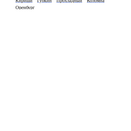
Кириши
Губкин
Прохладный
Коломна
Оренбург
8(800)8531977
Перезвоните мне
Primary Menu
Купить цепочку в Берёзовском